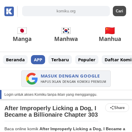
Manga
Manhwa
Manhua
Beranda
APP
Terbaru
Populer
Daftar Komi
MASUK DENGAN GOOGLE
HAPUS IKLAN DENGAN KOMIKU PREMIUM
Login untuk akses Komiku tanpa iklan yang mengganggu.
After Improperly Licking a Dog, I
Share
Became a Billionaire Chapter 303
Baca online komik
After Improperly Licking a Dog, I Became a