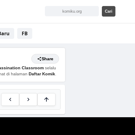
Baru
FB
Share
assination Classroom
selalu
ihat di halaman
Daftar Komik
.