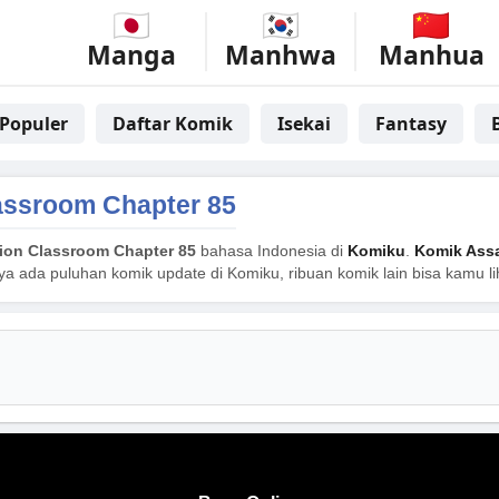
Manga
Manhwa
Manhua
Populer
Daftar Komik
Isekai
Fantasy
assroom Chapter 85
ion Classroom Chapter 85
bahasa Indonesia di
Komiku
.
Komik Ass
nya ada puluhan komik update di Komiku, ribuan komik lain bisa kamu l