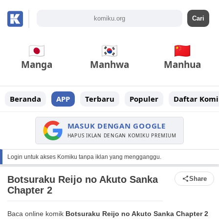
Manga
Manhwa
Manhua
Beranda
APP
Terbaru
Populer
Daftar Komi
MASUK DENGAN GOOGLE
HAPUS IKLAN DENGAN KOMIKU PREMIUM
Login untuk akses Komiku tanpa iklan yang mengganggu.
Botsuraku Reijo no Akuto Sanka
Share
Chapter 2
Baca online komik
Botsuraku Reijo no Akuto Sanka Chapter 2