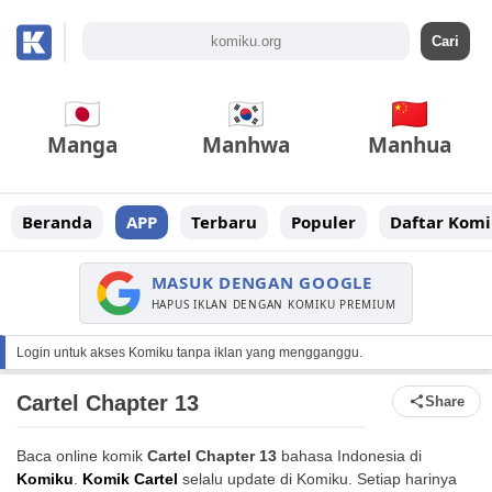
Manga
Manhwa
Manhua
Beranda
APP
Terbaru
Populer
Daftar Komi
MASUK DENGAN GOOGLE
HAPUS IKLAN DENGAN KOMIKU PREMIUM
Login untuk akses Komiku tanpa iklan yang mengganggu.
Cartel Chapter 13
Share
Baca online komik
Cartel Chapter 13
bahasa Indonesia di
Komiku
.
Komik Cartel
selalu update di Komiku. Setiap harinya