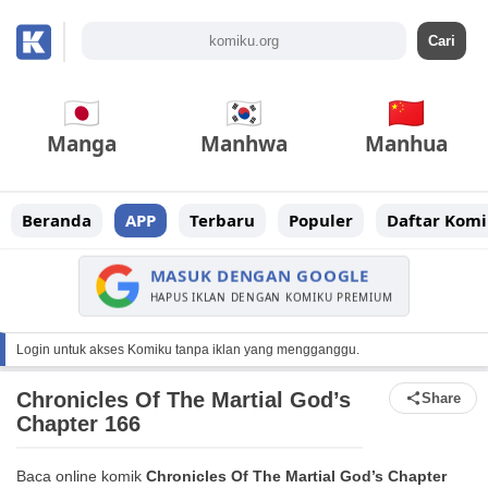
Manga
Manhwa
Manhua
Beranda
APP
Terbaru
Populer
Daftar Komi
MASUK DENGAN GOOGLE
HAPUS IKLAN DENGAN KOMIKU PREMIUM
Login untuk akses Komiku tanpa iklan yang mengganggu.
Chronicles Of The Martial God’s
Share
Chapter 166
Baca online komik
Chronicles Of The Martial God’s Chapter