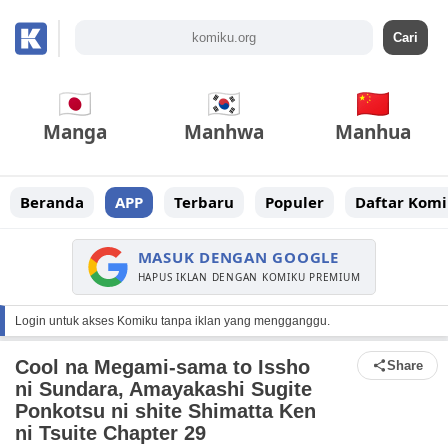
Manga
Manhwa
Manhua
Beranda
APP
Terbaru
Populer
Daftar Komi
MASUK DENGAN GOOGLE
HAPUS IKLAN DENGAN KOMIKU PREMIUM
Login untuk akses Komiku tanpa iklan yang mengganggu.
Cool na Megami-sama to Issho
Share
ni Sundara, Amayakashi Sugite
Ponkotsu ni shite Shimatta Ken
ni Tsuite Chapter 29