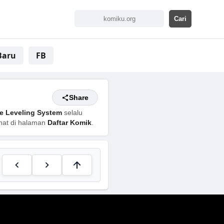
Baru
FB
Share
e Leveling System
selalu
ihat di halaman
Daftar Komik
.