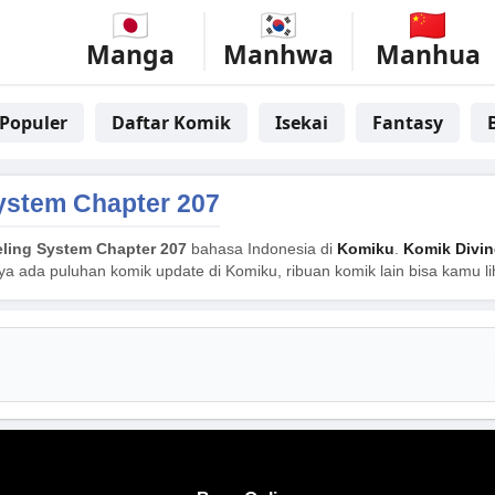
Manga
Manhwa
Manhua
Populer
Daftar Komik
Isekai
Fantasy
System Chapter 207
eling System Chapter 207
bahasa Indonesia di
Komiku
.
Komik Divin
nya ada puluhan komik update di Komiku, ribuan komik lain bisa kamu l