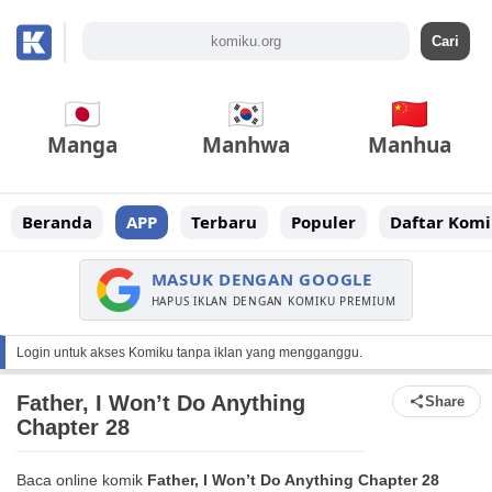
Manga
Manhwa
Manhua
Beranda
APP
Terbaru
Populer
Daftar Komi
MASUK DENGAN GOOGLE
HAPUS IKLAN DENGAN KOMIKU PREMIUM
Login untuk akses Komiku tanpa iklan yang mengganggu.
Father, I Won’t Do Anything
Share
Chapter 28
Baca online komik
Father, I Won’t Do Anything Chapter 28