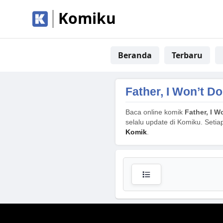
Komiku
Beranda
Terbaru
Father, I Won’t D
Baca online komik
Father, I W
selalu update di Komiku. Setia
Komik
.