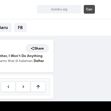
Baru
FB
Share
ther, I Won’t Do Anything
kamu lihat di halaman
Daftar