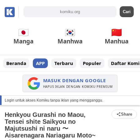
Manga
Manhwa
Manhua
Beranda
APP
Terbaru
Populer
Daftar Komi
MASUK DENGAN GOOGLE
HAPUS IKLAN DENGAN KOMIKU PREMIUM
Login untuk akses Komiku tanpa iklan yang mengganggu.
Henkyou Gurashi no Maou,
Share
Tensei shite Saikyou no
Majutsushi ni naru 〜
Aisarenagara Nariagaru Moto~