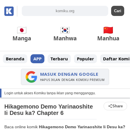
Manga
Manhwa
Manhua
Beranda
APP
Terbaru
Populer
Daftar Komi
MASUK DENGAN GOOGLE
HAPUS IKLAN DENGAN KOMIKU PREMIUM
Login untuk akses Komiku tanpa iklan yang mengganggu.
Hikagemono Demo Yarinaoshite
Share
Ii Desu ka? Chapter 6
Baca online komik
Hikagemono Demo Yarinaoshite Ii Desu ka?