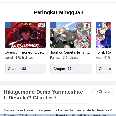
Peringkat Mingguan
1
2
3
Oversummoned, Overpowered, and Over It!
Tsuihou Sareta Tenshou Juu Kishi wa Game Chishiki de Musou Suru
Tomb Raide
Isekai · 128rb views
Fantasi · 2.7jt views
Aksi · 616rb v
Chapter 88
Chapter 174
Chapter 4
Hikagemono Demo Yarinaoshite
Share
Ii Desu ka? Chapter 7
Baca online komik
Hikagemono Demo Yarinaoshite Ii Desu ka?
Chapter 7
bahasa Indonesia di
Komiku
.
Komik Hikagemono