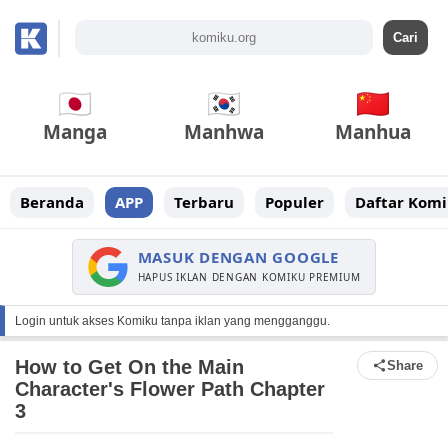
Manga
Manhwa
Manhua
Beranda
APP
Terbaru
Populer
Daftar Komi
MASUK DENGAN GOOGLE
HAPUS IKLAN DENGAN KOMIKU PREMIUM
Login untuk akses Komiku tanpa iklan yang mengganggu.
How to Get On the Main
Share
Character's Flower Path Chapter
3