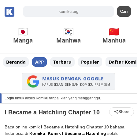
Manga
Manhwa
Manhua
Beranda
APP
Terbaru
Populer
Daftar Komi
MASUK DENGAN GOOGLE
HAPUS IKLAN DENGAN KOMIKU PREMIUM
Login untuk akses Komiku tanpa iklan yang mengganggu.
I Became a Hatchling Chapter 10
Share
Baca online komik
I Became a Hatchling Chapter 10
bahasa
Indonesia di
Komiku
.
Komik I Became a Hatchling
selalu