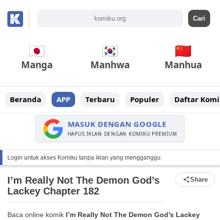
Manga
Manhwa
Manhua
Beranda
APP
Terbaru
Populer
Daftar Komi
MASUK DENGAN GOOGLE
HAPUS IKLAN DENGAN KOMIKU PREMIUM
Login untuk akses Komiku tanpa iklan yang mengganggu.
I’m Really Not The Demon God’s
Share
Lackey Chapter 182
Baca online komik
I’m Really Not The Demon God’s Lackey