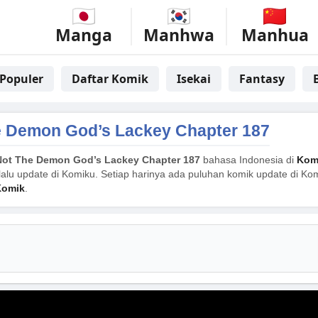
Manga
Manhwa
Manhua
Populer
Daftar Komik
Isekai
Fantasy
he Demon God’s Lackey Chapter 187
 Not The Demon God’s Lackey Chapter 187
bahasa Indonesia di
Kom
alu update di Komiku. Setiap harinya ada puluhan komik update di Komi
Komik
.