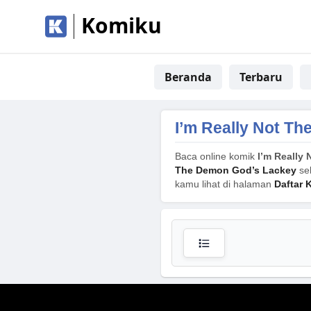
Komiku
Beranda
Terbaru
I’m Really Not T
Baca online komik
I’m Really
The Demon God’s Lackey
sel
kamu lihat di halaman
Daftar 