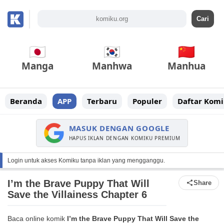
Manga
Manhwa
Manhua
Beranda
APP
Terbaru
Populer
Daftar Komi
MASUK DENGAN GOOGLE
HAPUS IKLAN DENGAN KOMIKU PREMIUM
Login untuk akses Komiku tanpa iklan yang mengganggu.
I’m the Brave Puppy That Will
Share
Save the Villainess Chapter 6
Baca online komik
I’m the Brave Puppy That Will Save the