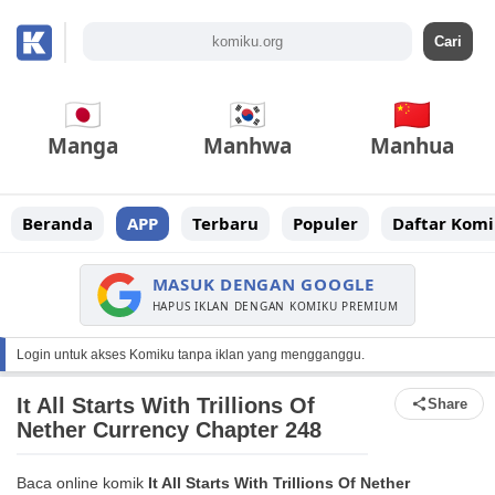
Manga
Manhwa
Manhua
Beranda
APP
Terbaru
Populer
Daftar Komi
MASUK DENGAN GOOGLE
HAPUS IKLAN DENGAN KOMIKU PREMIUM
Login untuk akses Komiku tanpa iklan yang mengganggu.
It All Starts With Trillions Of
Share
Nether Currency Chapter 248
Baca online komik
It All Starts With Trillions Of Nether