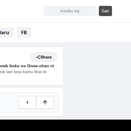
Baru
FB
Share
mik Itoko no Onee-chan ni
k lain bisa kamu lihat di