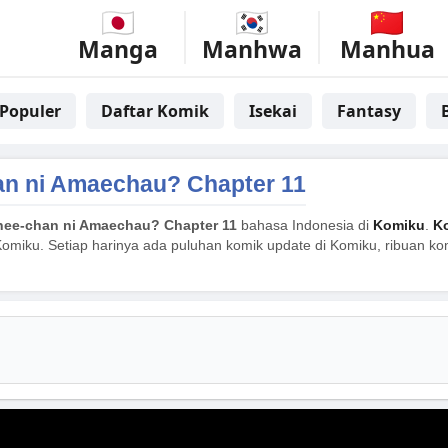
Manga
Manhwa
Manhua
Populer
Daftar Komik
Isekai
Fantasy
an ni Amaechau? Chapter 11
nee-chan ni Amaechau? Chapter 11
bahasa Indonesia di
Komiku
.
Ko
Komiku. Setiap harinya ada puluhan komik update di Komiku, ribuan komi