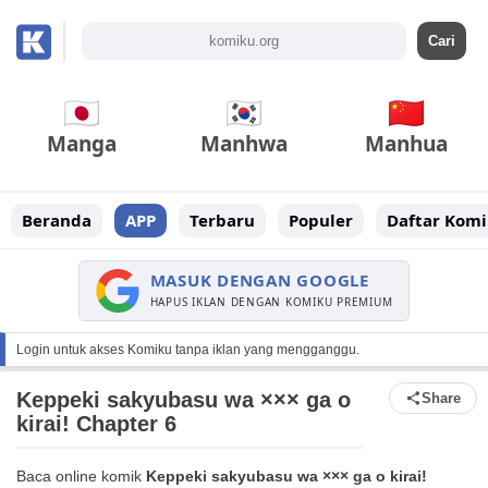
Manga
Manhwa
Manhua
Beranda
APP
Terbaru
Populer
Daftar Komi
MASUK DENGAN GOOGLE
HAPUS IKLAN DENGAN KOMIKU PREMIUM
Login untuk akses Komiku tanpa iklan yang mengganggu.
Keppeki sakyubasu wa ××× ga o
Share
kirai! Chapter 6
Baca online komik
Keppeki sakyubasu wa ××× ga o kirai!