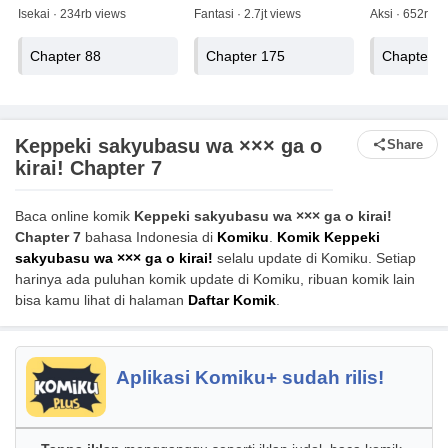
Isekai · 234rb views
Fantasi · 2.7jt views
Aksi · 652rb v
Chapter 88
Chapter 175
Chapter 4
Keppeki sakyubasu wa ××× ga o
Share
kirai! Chapter 7
Baca online komik
Keppeki sakyubasu wa ××× ga o kirai!
Chapter 7
bahasa Indonesia di
Komiku
.
Komik Keppeki
sakyubasu wa ××× ga o kirai!
selalu update di Komiku. Setiap
harinya ada puluhan komik update di Komiku, ribuan komik lain
bisa kamu lihat di halaman
Daftar Komik
.
Aplikasi Komiku+ sudah rilis!