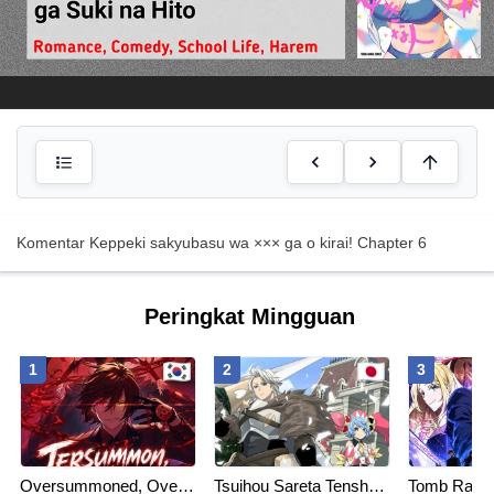
Komentar Keppeki sakyubasu wa ××× ga o kirai! Chapter 6
Peringkat Mingguan
1
2
3
Oversummoned, Overpowered, and Over It!
Tsuihou Sareta Tenshou Juu Kishi wa Game Chishiki de Musou Suru
Tomb Raide