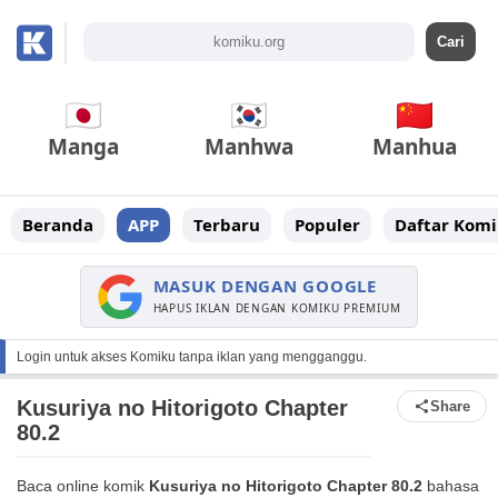
Manga
Manhwa
Manhua
Beranda
APP
Terbaru
Populer
Daftar Komi
MASUK DENGAN GOOGLE
HAPUS IKLAN DENGAN KOMIKU PREMIUM
Login untuk akses Komiku tanpa iklan yang mengganggu.
Kusuriya no Hitorigoto Chapter
Share
80.2
Baca online komik
Kusuriya no Hitorigoto Chapter 80.2
bahasa