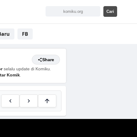
Baru
FB
Share
or
selalu update di Komiku.
tar Komik
.