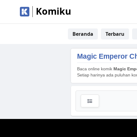
Komiku
Beranda
Terbaru
Magic Emperor Ch
Baca online komik
Magic Empe
Setiap harinya ada puluhan ko