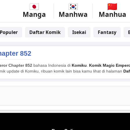
Manga
Manhwa
Manhua
Populer
Daftar Komik
Isekai
Fantasy
apter 852
ror Chapter 852
bahasa Indonesia di
Komiku
.
Komik Magic Emper
mik update di Komiku, ribuan komik lain bisa kamu lihat di halaman
Daf