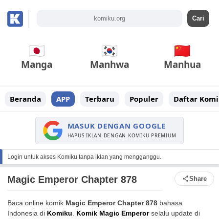
Manga
Manhwa
Manhua
Beranda
APP
Terbaru
Populer
Daftar Komi
MASUK DENGAN GOOGLE
HAPUS IKLAN DENGAN KOMIKU PREMIUM
Login untuk akses Komiku tanpa iklan yang mengganggu.
Magic Emperor Chapter 878
Share
Baca online komik
Magic Emperor Chapter 878
bahasa
Indonesia di
Komiku
.
Komik Magic Emperor
selalu update di