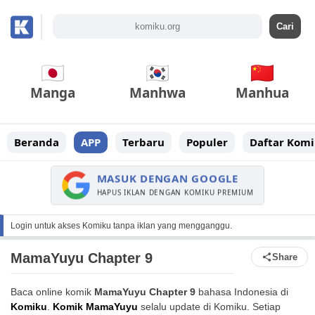
Manga
Manhwa
Manhua
Beranda
APP
Terbaru
Populer
Daftar Komi
MASUK DENGAN GOOGLE
HAPUS IKLAN DENGAN KOMIKU PREMIUM
Login untuk akses Komiku tanpa iklan yang mengganggu.
MamaYuyu Chapter 9
Share
Baca online komik
MamaYuyu Chapter 9
bahasa Indonesia di
Komiku
.
Komik MamaYuyu
selalu update di Komiku. Setiap