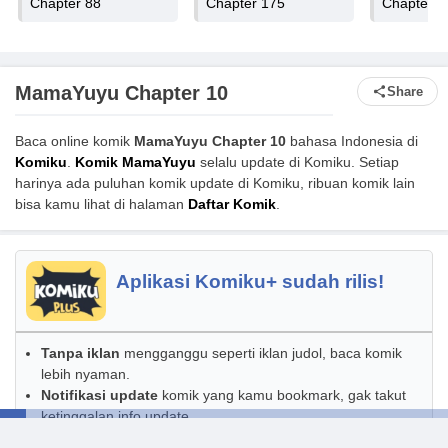
Chapter 88
Chapter 175
Chapter 4
MamaYuyu Chapter 10
Share
Baca online komik
MamaYuyu Chapter 10
bahasa Indonesia di
Komiku
.
Komik MamaYuyu
selalu update di Komiku. Setiap
harinya ada puluhan komik update di Komiku, ribuan komik lain
bisa kamu lihat di halaman
Daftar Komik
.
Aplikasi Komiku+ sudah rilis!
Tanpa iklan
mengganggu seperti iklan judol, baca komik
lebih nyaman.
Notifikasi update
komik yang kamu bookmark, gak takut
ketinggalan info update.
Update lebih cepat
dan lebih lengkap, beberapa komik yang
Daftar Chapter
Daftar Chapter