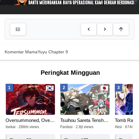
Komentar MamaYuyu Chapter 9
Peringkat Mingguan
1
2
3
Oversummoned, Overpowered, and Over It!
Tsuihou Sareta Tenshou Juu Kishi wa Game Chishiki de Musou Suru
Tomb Raide
Isekai · 288rb views
Fantasi · 2.8jt views
Aksi · 674rb v