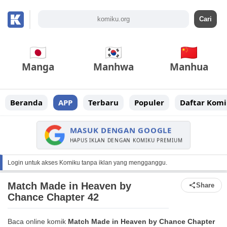
Manga
Manhwa
Manhua
Beranda
APP
Terbaru
Populer
Daftar Komi
MASUK DENGAN GOOGLE
HAPUS IKLAN DENGAN KOMIKU PREMIUM
Login untuk akses Komiku tanpa iklan yang mengganggu.
Match Made in Heaven by
Share
Chance Chapter 42
Baca online komik
Match Made in Heaven by Chance Chapter