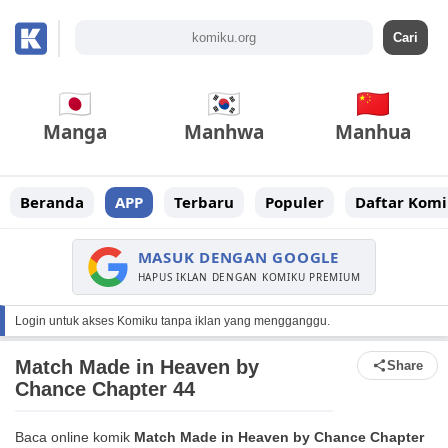
Manga
Manhwa
Manhua
Beranda
APP
Terbaru
Populer
Daftar Komi
MASUK DENGAN GOOGLE
HAPUS IKLAN DENGAN KOMIKU PREMIUM
Login untuk akses Komiku tanpa iklan yang mengganggu.
Match Made in Heaven by
Share
Chance Chapter 44
Baca online komik
Match Made in Heaven by Chance Chapter