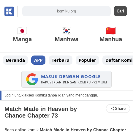
Manga
Manhwa
Manhua
Beranda
APP
Terbaru
Populer
Daftar Komi
MASUK DENGAN GOOGLE
HAPUS IKLAN DENGAN KOMIKU PREMIUM
Login untuk akses Komiku tanpa iklan yang mengganggu.
Match Made in Heaven by
Share
Chance Chapter 73
Baca online komik
Match Made in Heaven by Chance Chapter