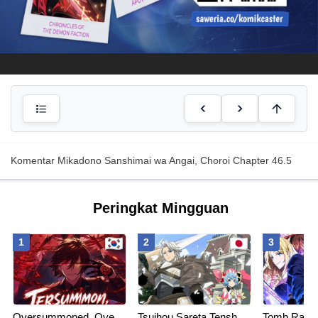
Komentar Mikadono Sanshimai wa Angai, Choroi Chapter 46.5
Peringkat Mingguan
1
2
3
Oversummoned, Overpowered, and Over It!
Tsuihou Sareta Tenshou Juu Kishi wa Game Chishiki de Musou Suru
Tomb Raide