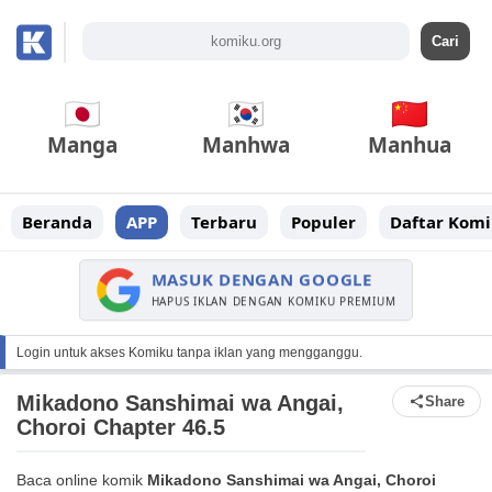
Manga
Manhwa
Manhua
Beranda
APP
Terbaru
Populer
Daftar Komi
MASUK DENGAN GOOGLE
HAPUS IKLAN DENGAN KOMIKU PREMIUM
Login untuk akses Komiku tanpa iklan yang mengganggu.
Mikadono Sanshimai wa Angai,
Share
Choroi Chapter 46.5
Baca online komik
Mikadono Sanshimai wa Angai, Choroi