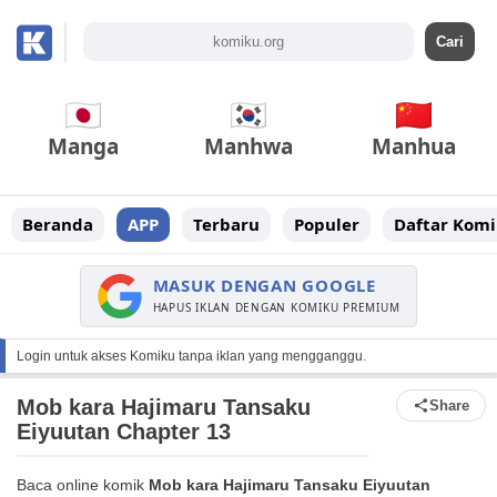
Manga
Manhwa
Manhua
Beranda
APP
Terbaru
Populer
Daftar Komi
MASUK DENGAN GOOGLE
HAPUS IKLAN DENGAN KOMIKU PREMIUM
Login untuk akses Komiku tanpa iklan yang mengganggu.
Mob kara Hajimaru Tansaku
Share
Eiyuutan Chapter 13
Baca online komik
Mob kara Hajimaru Tansaku Eiyuutan