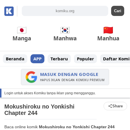
Manga
Manhwa
Manhua
Beranda
APP
Terbaru
Populer
Daftar Komi
MASUK DENGAN GOOGLE
HAPUS IKLAN DENGAN KOMIKU PREMIUM
Login untuk akses Komiku tanpa iklan yang mengganggu.
Mokushiroku no Yonkishi
Share
Chapter 244
Baca online komik
Mokushiroku no Yonkishi Chapter 244