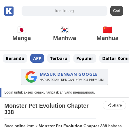
Manga
Manhwa
Manhua
Beranda
APP
Terbaru
Populer
Daftar Komi
MASUK DENGAN GOOGLE
HAPUS IKLAN DENGAN KOMIKU PREMIUM
Login untuk akses Komiku tanpa iklan yang mengganggu.
Monster Pet Evolution Chapter
Share
338
Baca online komik
Monster Pet Evolution Chapter 338
bahasa