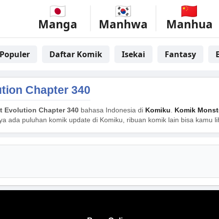
Manga
Manhwa
Manhua
Populer
Daftar Komik
Isekai
Fantasy
ution Chapter 340
t Evolution Chapter 340
bahasa Indonesia di
Komiku
.
Komik Monste
nya ada puluhan komik update di Komiku, ribuan komik lain bisa kamu l