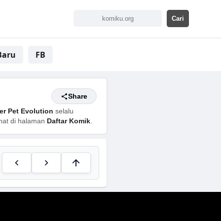
Baru
FB
Share
r Pet Evolution
selalu
ihat di halaman
Daftar Komik
.