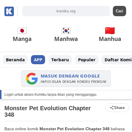
Manga
Manhwa
Manhua
Beranda
APP
Terbaru
Populer
Daftar Komi
MASUK DENGAN GOOGLE
HAPUS IKLAN DENGAN KOMIKU PREMIUM
Login untuk akses Komiku tanpa iklan yang mengganggu.
Monster Pet Evolution Chapter
Share
348
Baca online komik
Monster Pet Evolution Chapter 348
bahasa