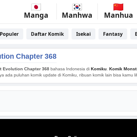
Manga
Manhwa
Manhua
Populer
Daftar Komik
Isekai
Fantasy
ution Chapter 368
t Evolution Chapter 368
bahasa Indonesia di
Komiku
.
Komik Monste
nya ada puluhan komik update di Komiku, ribuan komik lain bisa kamu l