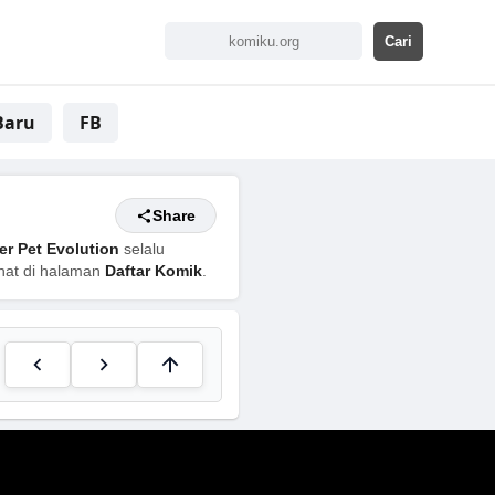
Baru
FB
Share
r Pet Evolution
selalu
ihat di halaman
Daftar Komik
.