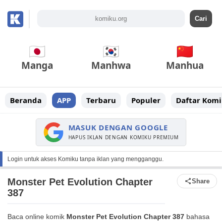
Manga
Manhwa
Manhua
Beranda
APP
Terbaru
Populer
Daftar Komi
MASUK DENGAN GOOGLE
HAPUS IKLAN DENGAN KOMIKU PREMIUM
Login untuk akses Komiku tanpa iklan yang mengganggu.
Monster Pet Evolution Chapter
Share
387
Baca online komik
Monster Pet Evolution Chapter 387
bahasa