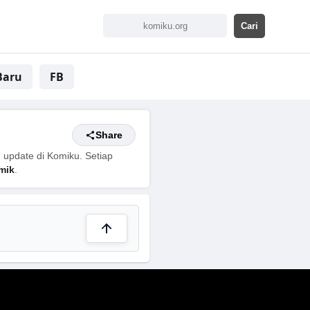
Baru
FB
Share
 update di Komiku. Setiap
mik
.