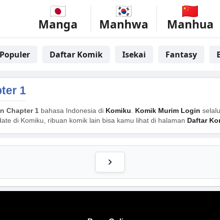
Manga
Manhwa
Manhua
Populer
Daftar Komik
Isekai
Fantasy
ter 1
n Chapter 1
bahasa Indonesia di
Komiku
.
Komik Murim Login
selalu
ate di Komiku, ribuan komik lain bisa kamu lihat di halaman
Daftar Ko