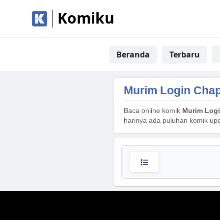
Komiku
Beranda
Terbaru
Murim Login Chap
Baca online komik
Murim Logi
harinya ada puluhan komik upd