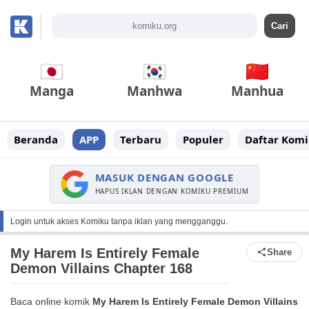
Manga
Manhwa
Manhua
Beranda
APP
Terbaru
Populer
Daftar Komi
MASUK DENGAN GOOGLE
HAPUS IKLAN DENGAN KOMIKU PREMIUM
Login untuk akses Komiku tanpa iklan yang mengganggu.
My Harem Is Entirely Female
Share
Demon Villains Chapter 168
Baca online komik
My Harem Is Entirely Female Demon Villains