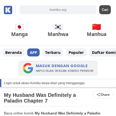
Manga
Manhwa
Manhua
Beranda
APP
Terbaru
Populer
Daftar Komi
MASUK DENGAN GOOGLE
HAPUS IKLAN DENGAN KOMIKU PREMIUM
Login untuk akses Komiku tanpa iklan yang mengganggu.
My Husband Was Definitely a
Share
Paladin Chapter 7
Baca online komik
My Husband Was Definitely a Paladin