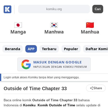
Manga
Manhwa
Manhua
Beranda
APP
Terbaru
Populer
Daftar Komi
MASUK DENGAN GOOGLE
HAPUS IKLAN DENGAN KOMIKU PREMIUM
Login untuk akses Komiku tanpa iklan yang mengganggu.
Outside of Time Chapter 33
Share
Baca online komik
Outside of Time Chapter 33
bahasa
Indonesia di
Komiku
.
Komik Outside of Time
selalu update di