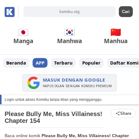
Manga
Manhwa
Manhua
Beranda
APP
Terbaru
Populer
Daftar Komi
MASUK DENGAN GOOGLE
HAPUS IKLAN DENGAN KOMIKU PREMIUM
Login untuk akses Komiku tanpa iklan yang mengganggu.
Please Bully Me, Miss Villainess!
Share
Chapter 154
Baca online komik
Please Bully Me, Miss Villainess! Chapter