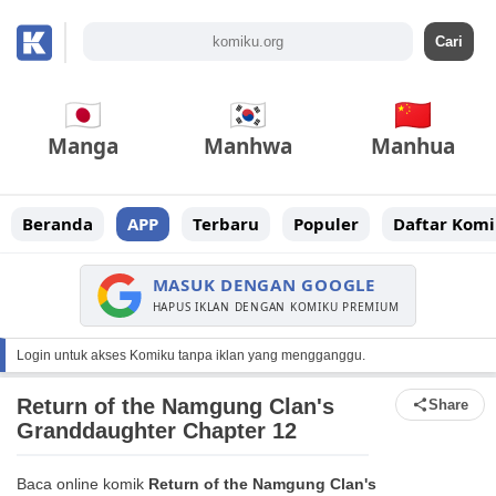
Manga
Manhwa
Manhua
Beranda
APP
Terbaru
Populer
Daftar Komi
MASUK DENGAN GOOGLE
HAPUS IKLAN DENGAN KOMIKU PREMIUM
Login untuk akses Komiku tanpa iklan yang mengganggu.
Return of the Namgung Clan's
Share
Granddaughter Chapter 12
Baca online komik
Return of the Namgung Clan's