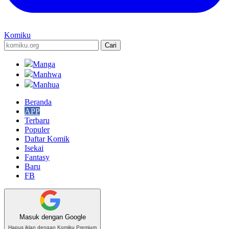
Komiku
Manga
Manhwa
Manhua
Beranda
APP
Terbaru
Populer
Daftar Komik
Isekai
Fantasy
Baru
FB
Masuk dengan Google
Hapus iklan dengan Komiku Premium