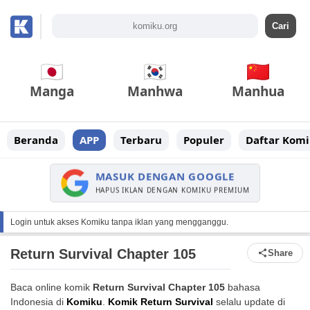
Manga
Manhwa
Manhua
Beranda
APP
Terbaru
Populer
Daftar Komi
MASUK DENGAN GOOGLE
HAPUS IKLAN DENGAN KOMIKU PREMIUM
Login untuk akses Komiku tanpa iklan yang mengganggu.
Return Survival Chapter 105
Share
Baca online komik
Return Survival Chapter 105
bahasa
Indonesia di
Komiku
.
Komik Return Survival
selalu update di