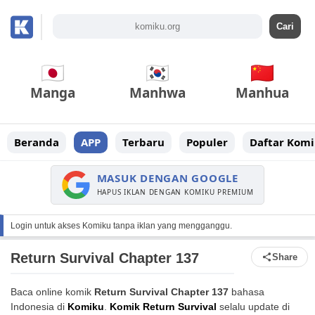
Manga
Manhwa
Manhua
Beranda
APP
Terbaru
Populer
Daftar Komi
MASUK DENGAN GOOGLE
HAPUS IKLAN DENGAN KOMIKU PREMIUM
Login untuk akses Komiku tanpa iklan yang mengganggu.
Return Survival Chapter 137
Share
Baca online komik
Return Survival Chapter 137
bahasa
Indonesia di
Komiku
.
Komik Return Survival
selalu update di