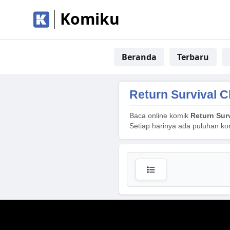
Komiku
Beranda
Terbaru
Return Survival C
Baca online komik
Return Sur
Setiap harinya ada puluhan ko