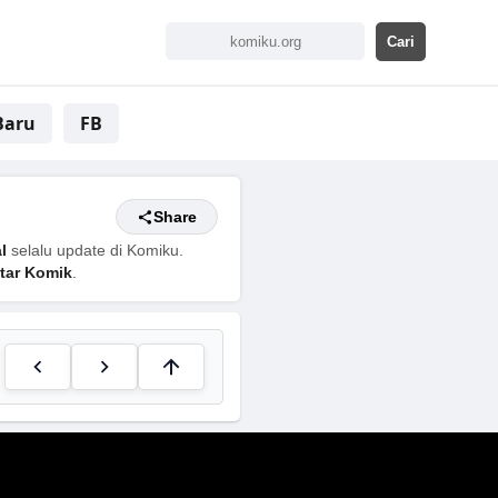
Baru
FB
Share
l
selalu update di Komiku.
tar Komik
.