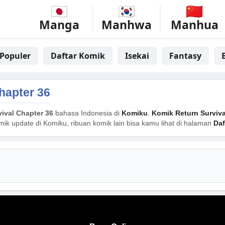
Manga
Manhwa
Manhua
Populer
Daftar Komik
Isekai
Fantasy
hapter 36
vival Chapter 36
bahasa Indonesia di
Komiku
.
Komik Return Surviva
mik update di Komiku, ribuan komik lain bisa kamu lihat di halaman
Daf