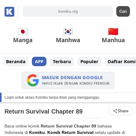
Manga
Manhwa
Manhua
Beranda
APP
Terbaru
Populer
Daftar Komi
MASUK DENGAN GOOGLE
HAPUS IKLAN DENGAN KOMIKU PREMIUM
Login untuk akses Komiku tanpa iklan yang mengganggu.
Return Survival Chapter 89
Share
Baca online komik
Return Survival Chapter 89
bahasa
Indonesia di
Komiku
.
Komik Return Survival
selalu update di