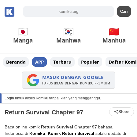
Manga
Manhwa
Manhua
Beranda
APP
Terbaru
Populer
Daftar Komi
MASUK DENGAN GOOGLE
HAPUS IKLAN DENGAN KOMIKU PREMIUM
Login untuk akses Komiku tanpa iklan yang mengganggu.
Return Survival Chapter 97
Share
Baca online komik
Return Survival Chapter 97
bahasa
Indonesia di
Komiku
.
Komik Return Survival
selalu update di