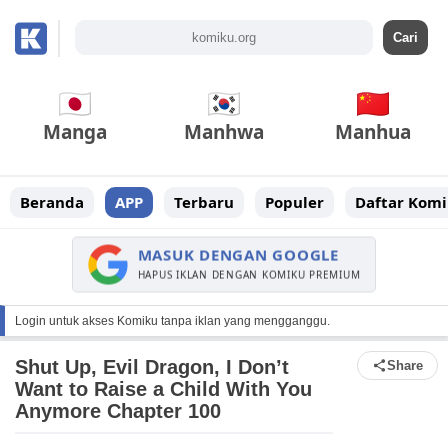
Manga
Manhwa
Manhua
Beranda
APP
Terbaru
Populer
Daftar Komi
MASUK DENGAN GOOGLE
HAPUS IKLAN DENGAN KOMIKU PREMIUM
Login untuk akses Komiku tanpa iklan yang mengganggu.
Shut Up, Evil Dragon, I Don’t
Share
Want to Raise a Child With You
Anymore Chapter 100