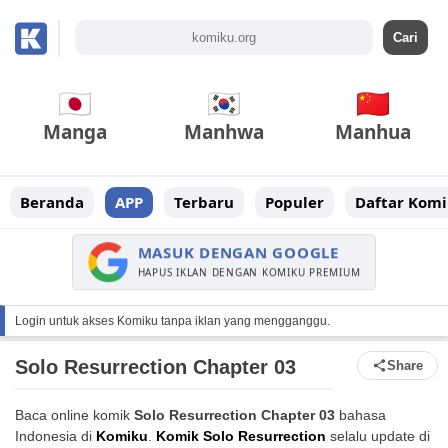
Manga
Manhwa
Manhua
Beranda
APP
Terbaru
Populer
Daftar Komi
MASUK DENGAN GOOGLE
HAPUS IKLAN DENGAN KOMIKU PREMIUM
Login untuk akses Komiku tanpa iklan yang mengganggu.
Solo Resurrection Chapter 03
Share
Baca online komik
Solo Resurrection Chapter 03
bahasa
Indonesia di
Komiku
.
Komik Solo Resurrection
selalu update di