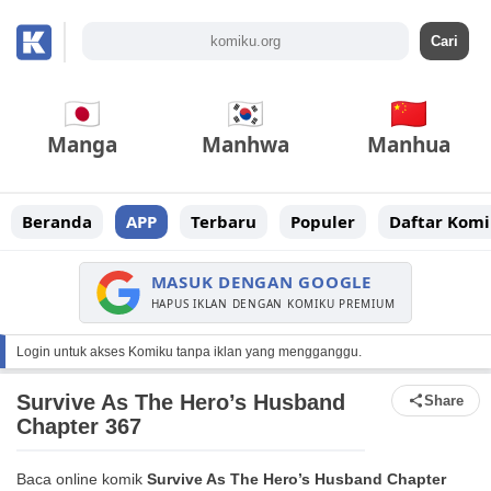
Manga
Manhwa
Manhua
Beranda
APP
Terbaru
Populer
Daftar Komi
MASUK DENGAN GOOGLE
HAPUS IKLAN DENGAN KOMIKU PREMIUM
Login untuk akses Komiku tanpa iklan yang mengganggu.
Survive As The Hero’s Husband
Share
Chapter 367
Baca online komik
Survive As The Hero’s Husband Chapter