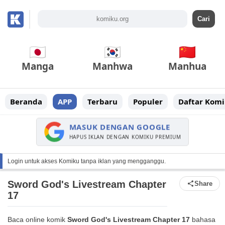
Manga
Manhwa
Manhua
Beranda
APP
Terbaru
Populer
Daftar Komi
MASUK DENGAN GOOGLE
HAPUS IKLAN DENGAN KOMIKU PREMIUM
Login untuk akses Komiku tanpa iklan yang mengganggu.
Sword God's Livestream Chapter
Share
17
Baca online komik
Sword God's Livestream Chapter 17
bahasa